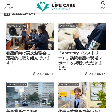
メニュー
検索
2023-04
NEWS&TOPICS
メディア掲載
看護師向け実技勉強会に
「/thestory（ジストリ
定期的に取り組んでいま
ー）」訪問看護の現場レ
す！
ポートを掲載いただきま
した
2023.04.21
2023.04.17
NEWS&TOPICS
NEWS&TOPICS
新事業所のご紹介
代表者挨拶を更新いたし