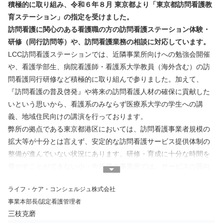
積極的に取り組み、令和６年８月 東京都より「東京都訪問看護教
育ステーション」の指定を受けました。
訪問看護に関心のある看護職の方の訪問看護ステーション体験・
研修（同行訪問等）や、訪問看護業務の相談に対応しています。
LCC訪問看護ステーションでは、近隣事業所向けへの勉強会開催
や、看護学部生、病院看護師・看護系大学教員（海外含む）の訪
問看護同行研修など積極的に取り組んで参りました。加えて、
『訪問看護の普及啓発』や将来の訪問看護人材の確保に貢献した
いという思いから、看護系のみならず医療系大学の学生への講
義、地域住民向けの講演を行っております。
弊所の拠点である東京都港区においては、訪問看護事業者規模の
拡大等が十分とは言えず、安定的な訪問看護サービス提供体制の
整備が進んでいない状況にあります。研修・育成に十分な時間を
費やすことができない小・中規模の事業所では、サービスの質向
上、ひいては人材定着が困難になる傾向にあるのは明確です。特
ライフ・ケア・コンシェルジュ株式会社
に、退職者増加は、担当する訪問看護人材の入れ替わりが激しく
事業本部長/認定看護管理者
なるだけでなく、事業所閉鎖に陥いる可能性も高まることになり
三枝克磨
ます。サービス提供を受ける地域住民の方々が、安心して療養生