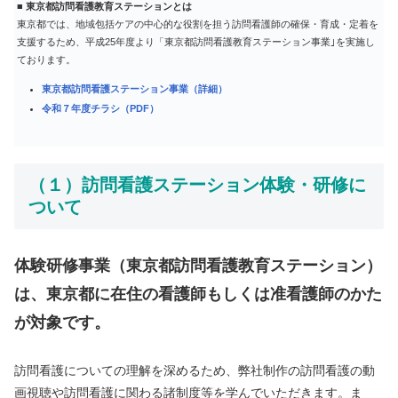
■ 東京都訪問看護教育ステーションとは
活を送ることができる体制を地域全体で構築していくことが必要
東京都では、地域包括ケアの中心的な役割を担う訪問看護師の確保・育成・定着を
と考えています。
支援するため、平成25年度より「東京都訪問看護教育ステーション事業｣を実施し
弊所は創業8年目（2024年時点）と、まだまだ若い事業所ではあ
ております。
りますが、地域に目を向け、皆様と連携をしながら「未来の訪問
東京都訪問看護ステーション事業（詳細）
看護人材の確保・育成」に取り組み続けていきたいと考えており
令和７年度チラシ（PDF）
ます。
（１）訪問看護ステーション体験・研修に
ついて
体験研修事業（東京都訪問看護教育ステーション）
は、東京都に在住の看護師もしくは准看護師のかた
が対象です。
訪問看護についての理解を深めるため、弊社制作の訪問看護の動
画視聴や訪問看護に関わる諸制度等を学んでいただきます。ま