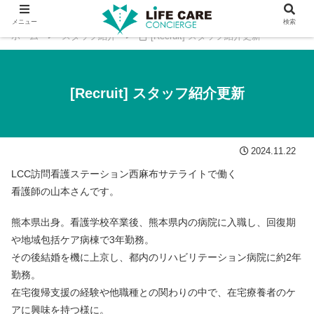
メニュー
検索
ホーム
スタッフ紹介
[Recruit] スタッフ紹介更新
[Recruit] スタッフ紹介更新
2024.11.22
LCC訪問看護ステーション西麻布サテライトで働く
看護師の山本さんです。
熊本県出身。看護学校卒業後、熊本県内の病院に入職し、回復期
や地域包括ケア病棟で3年勤務。
その後結婚を機に上京し、都内のリハビリテーション病院に約2年
勤務。
在宅復帰支援の経験や他職種との関わりの中で、在宅療養者のケ
アに興味を持つ様に。