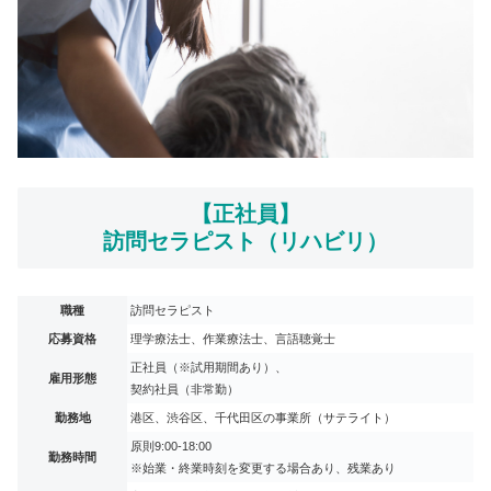
【正社員】
訪問セラピスト（リハビリ）
職種
訪問セラピスト
応募資格
理学療法士、作業療法士、言語聴覚士
正社員（※試用期間あり）、
雇用形態
契約社員（非常勤）
勤務地
港区、渋谷区、千代田区の事業所（サテライト）
原則9:00-18:00
勤務時間
※始業・終業時刻を変更する場合あり、残業あり