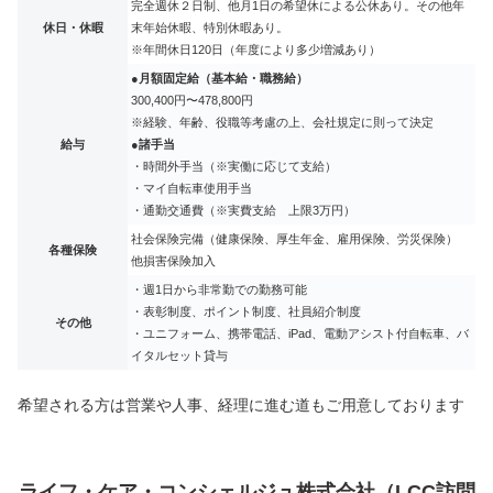
完全週休２日制、他月1日の希望休による公休あり。その他年
休日・休暇
末年始休暇、特別休暇あり。
※年間休日120日（年度により多少増減あり）
●月額固定給（基本給・職務給）
300,400円〜478,800円
※経験、年齢、役職等考慮の上、会社規定に則って決定
給与
●諸手当
・時間外手当
（※実働に応じて支給）
・マイ自転車使用手当
・通勤交通費
（※実費支給 上限3万円）
社会保険完備（健康保険、厚生年金、雇用保険、労災保険）
各種保険
他損害保険加入
・週1日から非常勤での勤務可能
・表彰制度、ポイント制度、社員紹介制度
その他
・ユニフォーム、携帯電話、iPad、電動アシスト付自転車、バ
イタルセット貸与
希望される方は営業や人事、経理に進む道もご用意しております
ライフ・ケア・コンシェルジュ株式会社（LCC訪問