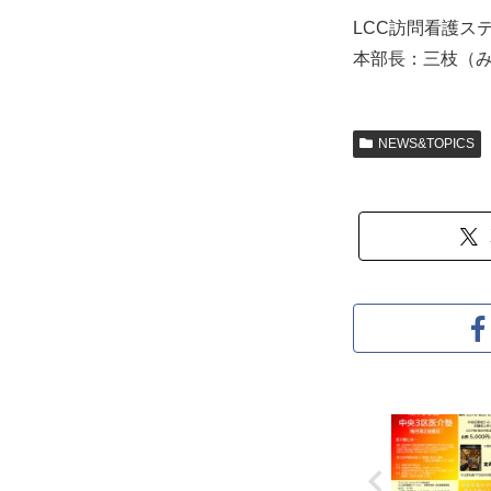
LCC訪問看護ス
本部⻑：三枝（みえだ
NEWS&TOPICS