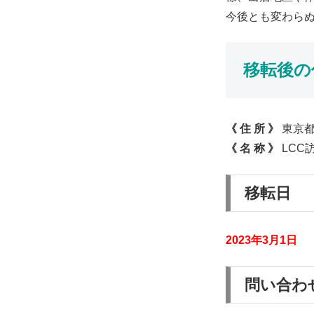
今後とも変わら
移転後の
《 住 所 》
東京都
《 名 称 》
LCC
移転⽇
2023年3⽉1⽇
問い合わ