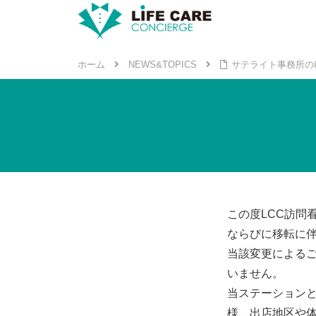
ホーム
NEWS&TOPICS
サテライト事務所の
この度LCC訪問
ならびに移転に
当該変更による
いません。
当ステーション
様、出店地区や